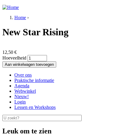
Jump to navigation
Home
›
U bent hier
New Star Rising
12,50 €
Hoeveelheid
Over ons
Praktische informatie
Hoofdmenu
Agenda
Webwinkel
Nieuw!
Login
Lessen en Workshops
U zoekt?
Zoekveld
Leuk om te zien