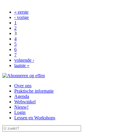
Pista
« eerste
Pagina's
‹ vorige
1
2
3
4
5
6
7
volgende ›
laatste »
Over ons
Praktische informatie
Hoofdmenu
Agenda
Webwinkel
Nieuw!
Login
Lessen en Workshops
U zoekt?