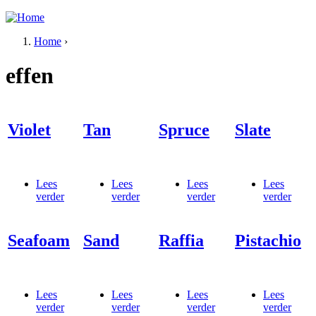
Jump to navigation
Home
›
U bent hier
effen
Violet
Tan
Spruce
Slate
Lees
Lees
Lees
Lees
verder
over Violet
verder
over Tan
verder
over Spruce
verder
over
Slate
Seafoam
Sand
Raffia
Pistachio
Lees
Lees
Lees
Lees
verder
over Seafoam
verder
over Sand
verder
over Raffia
verder
over